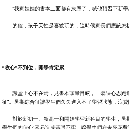
“我家娃娃的書本上面都有灰塵了，喊他預習下新學期的
的確，孩子天性是喜歡玩的，這時候家長們應該怎樣
“收心”不到位，開學肯定累
課堂上心不在焉，見書本頭暈目眩，一聽課心思跑遠
征”。暑期綜合征讓學生們久久進入不了學習狀態，浪
對於新初一、新高一和開始學習新科目的學生，暑期
學生們的信心;容易造成基礎不牢，讓學生們在未來花費