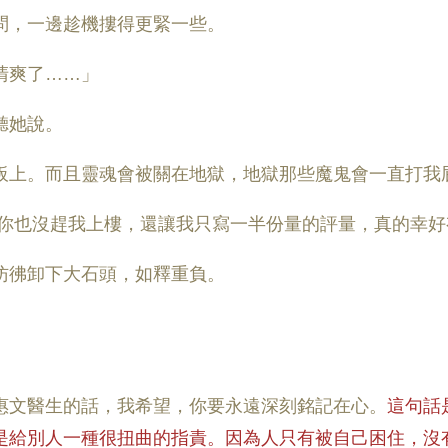
問，一邊趁機摟得更緊一些。
清爽了……」
聽她說。
板上。而且靈魂會被關在地獄，地獄那些魔鬼會一直打我
好你也沒趕我上樓，還讓我只寫一半份量的評量，真的幸
彷彿卸下大石頭，如釋重負。
惠文醫生的話，我希望，你要永遠深刻銘記在心。
這句話
是給別人一種很扭曲的指責。因為人只有被自己困住，沒