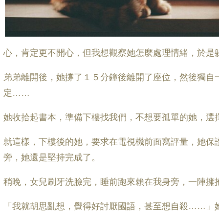
心，肯定更不開心，但我想觀察她怎麼處理情緒，於是
弟弟離開後，她撐了１５分鐘後離開了座位，然後獨自
定……
她收拾起書本，準備下樓找我們，不想要孤單的她，選
就這樣，下樓後的她，要求在電視機前面寫評量，她保
旁，她還是堅持完成了。
稍晚，女兒刷牙洗臉完，睡前跑來賴在我身旁，一陣擁
「我就胡思亂想，覺得好討厭國語，甚至想自殺……」