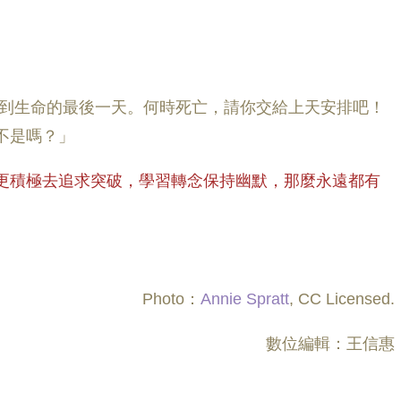
直到生命的最後一天。何時死亡，請你交給上天安排吧！
不是嗎？」
更積極去追求突破，學習轉念保持幽默，那麼永遠都有
Photo：
Annie Spratt
, CC Licensed.
數位編輯：王信惠