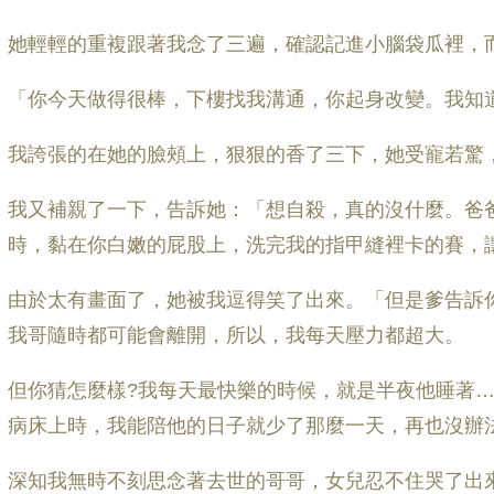
她輕輕的重複跟著我念了三遍，確認記進小腦袋瓜裡，
「你今天做得很棒，下樓找我溝通，你起身改變。我知
我誇張的在她的臉頰上，狠狠的香了三下，她受寵若驚
我又補親了一下，告訴她：「想自殺，真的沒什麼。爸
時，黏在你白嫩的屁股上，洗完我的指甲縫裡卡的賽，
由於太有畫面了，她被我逗得笑了出來。「但是爹告訴
我哥隨時都可能會離開，所以，我每天壓力都超大。
但你猜怎麼樣?我每天最快樂的時候，就是半夜他睡著
病床上時，我能陪他的日子就少了那麼一天，再也沒辦
深知我無時不刻思念著去世的哥哥，女兒忍不住哭了出