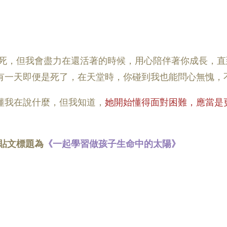
會死，但我會盡力在還活著的時候，用心陪伴著你成長，
有一天即便是死了，在天堂時，你碰到我也能問心無愧，
懂我在說什麼，但我知道，
她開始懂得面對困難，應當是
貼文標題為
《一起學習做孩子生命中的太陽》