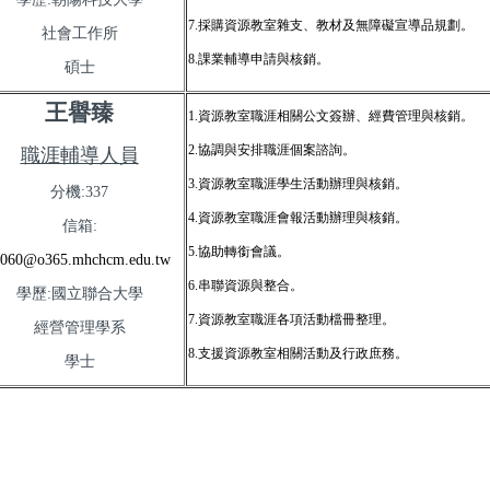
7.
採購資源教室雜支、教材及無障礙宣導品
規
劃。
社會工作所
8.
課業輔導申請與核銷。
碩士
王譽臻
1.
資源教室職涯相關公文簽辦、經費管理與
核
銷。
2.
協調與安排職涯個案諮詢。
職涯輔導人員
3.
資源教室
職涯學生活動
辦理與核銷。
分機:337
4.資源教室職涯會報活動辦理與核銷。
信箱:
5.
協助
轉銜會議。
060@o365.mhchcm.edu.tw
6.
串聯資源與整合。
學歷:國立聯合大學
7.
資源教室職涯各項活動檔冊整理。
經營管理學系
8.
支援資源教室相關活動及行政庶務。
學士