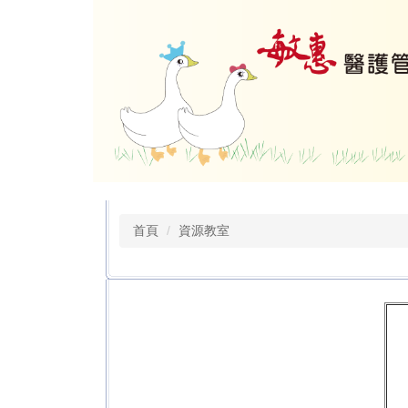
跳
到
主
要
內
容
區
首頁
資源教室