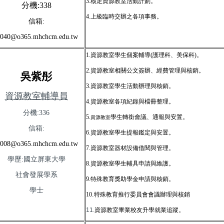
3.
核定資源教室活動計劃。
分機
:338
4.
上級臨時交辦之各項事務。
信箱
:
040@o365.mhchcm.edu.tw
1.
資源教室學生個案輔導
(
護理科、美保科
)
。
2.
資源教室相關公文簽辦、經費管理與核銷。
吳紫彤
3.
資源教室學生活動辦理與核銷。
資源教室輔導員
4.
資源教室各項紀錄與檔冊整理。
分機:336
5.
學生轉銜會議、通報與安置。
資源教室
信箱:
6.資源教室
學生提報鑑定與安置。
008@o365.mhchcm.edu.tw
7.
資源教室器材設備借閱與管理。
學歷:
國立屏東大學
8.資源教室
學生輔具申請與維護。
社會發展學系
9.
特殊教育獎助學金申請與核銷。
學士
.
10
特殊教育推行委員會會議辦理與核銷
11.
資源教室
畢業校友升學就業追蹤。