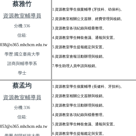
蔡雅竹
1.
資源教室學生個案輔導
(
牙技科、幼保科
)
。
資源教室輔導員
2.
資源教室相關公文簽辦、經費管理與核銷。
分機:336
3.
資源教室各項紀錄與檔冊整理。
信箱:
4.資源教室
學生轉銜會議、通報與安置。
038@o365.mhchcm.edu.tw
5.資源教室
學生提報鑑定與安置。
學歷:國立臺南大學
6.
資源教室會報活動辦理與核銷。
諮商與輔導學系
7.學生
助理人員申請與核銷。
學士
蔡孟均
1.
資源教室學生個案輔導
(
長健科、牙技科
)
。
2.
資源教室相關公文簽辦與核銷。
資源教室輔導員
3.
資源教室學生活動辦理與核銷。
分機:336
4.
資源教室各項紀錄與檔冊整理。
信箱:
5.資源教室
學生轉銜會議、通報與安置。
053@o365.mhchcm.edu.tw
6.資源教室
學生提報鑑定與安置。
學歷:朝陽科技大學