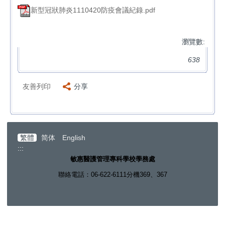
新型冠狀肺炎1110420防疫會議紀錄.pdf
瀏覽數:
638
友善列印
分享
繁體
简体
English
:::
敏惠醫護管理專科學校學務處
聯絡電話：06-622-6111分機369、367