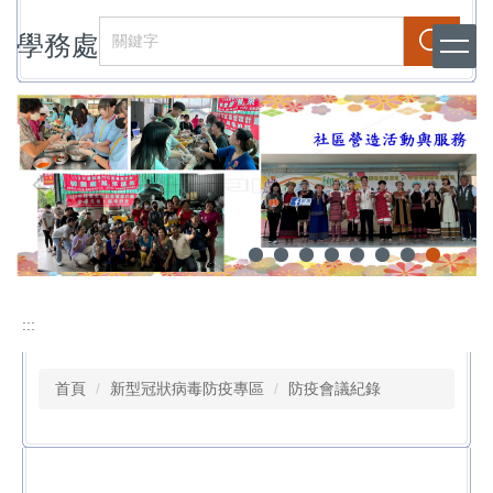
跳
學務處
到
搜尋
主
要
內
容
區
:::
首頁
新型冠狀病毒防疫專區
防疫會議紀錄