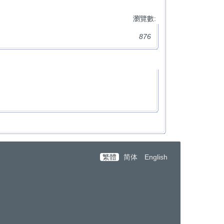
瀏覽數:
876
繁體
简体
English