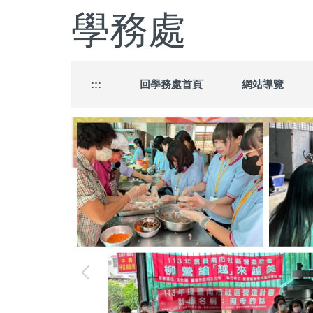
跳
學務處
到
主
要
內
容
:::
回學務處首頁
網站導覽
區