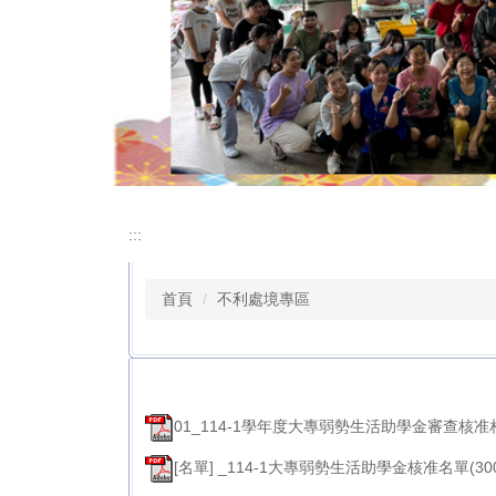
:::
首頁
不利處境專區
01_114-1學年度大專弱勢生活助學金審查核准相關事項
[名單] _114-1大專弱勢生活助學金核准名單(3000