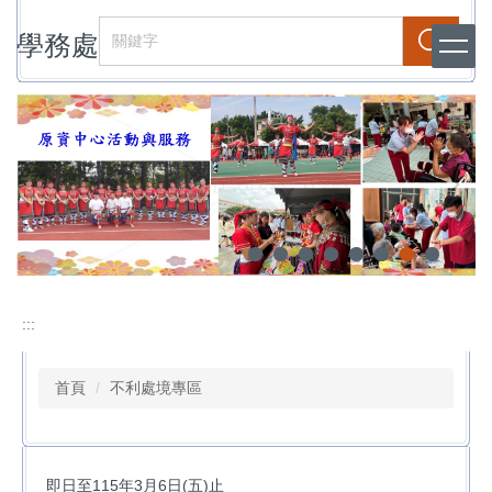
跳
學務處
到
搜尋
主
要
內
容
區
:::
首頁
不利處境專區
即日至115年3月6日(五)止