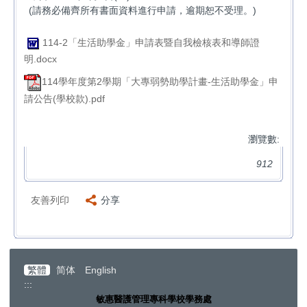
(請務必備齊所有書面資料進行申請，逾期恕不受理。)
114-2「生活助學金」申請表暨自我檢核表和導師證
明.docx
114學年度第2學期「大專弱勢助學計畫-生活助學金」申
請公告(學校款).pdf
瀏覽數:
912
友善列印
分享
繁體
简体
English
:::
敏惠醫護管理專科學校學務處