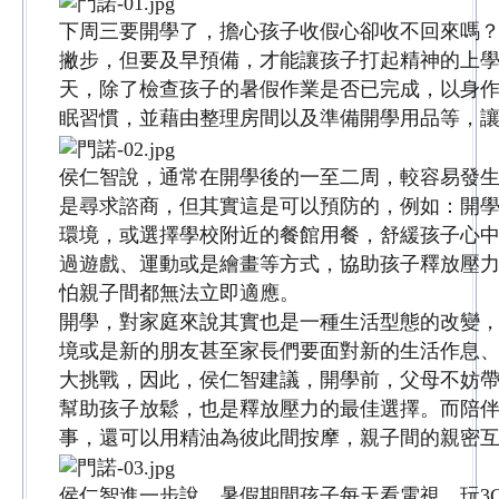
下周三要開學了，擔心孩子收假心卻收不回來嗎
撇步，但要及早預備，才能讓孩子打起精神的上
天，除了檢查孩子的暑假作業是否已完成，以身
眠習慣，並藉由整理房間以及準備開學用品等，
侯仁智說，通常在開學後的一至二周，較容易發
是尋求諮商，但其實這是可以預防的，例如：開
環境，或選擇學校附近的餐館用餐，舒緩孩子心
過遊戲、運動或是繪畫等方式，協助孩子釋放壓
怕親子間都無法立即適應。
開學，對家庭來說其實也是一種生活型態的改變
境或是新的朋友甚至家長們要面對新的生活作息
大挑戰，因此，侯仁智建議，開學前，父母不妨
幫助孩子放鬆，也是釋放壓力的最佳選擇。而陪
事，還可以用精油為彼此間按摩，親子間的親密
侯仁智進一步說，暑假期間孩子每天看電視、玩3