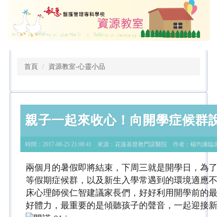
跳
到
主
要
內
容
首頁
資源教室-心靈小品
區
親子一起來收心！向開學症候群
時間：2017-08-25 21:08:41 來源：
花蓮基督教門諾醫院
作者：
楊均濰
臨
兩個月的暑假即將結束，下周三就是開學日，為
等假期症候群，以及新生入學常遇到的環境適應
床心理師侯仁智建議家長們，好好利用開學前的
好體力，最重要的是傾聽孩子的聲音，一起迎接