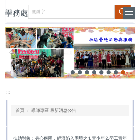
跳
學務處
到
搜尋
主
要
內
容
區
:::
首頁
導師專區 最新消息公告
扶助對象：身心疾困，經濟陷入困境之⒈青少年⒉勞工青年