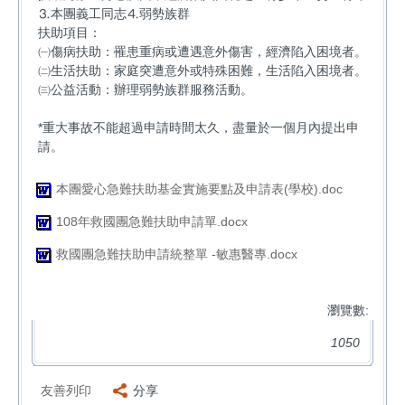
⒊本團義工同志⒋弱勢族群
扶助項目：
㈠傷病扶助：罹患重病或遭遇意外傷害，經濟陷入困境者。
㈡生活扶助：家庭突遭意外或特殊困難，生活陷入困境者。
㈢公益活動：辦理弱勢族群服務活動。
*重大事故不能超過申請時間太久，盡量於一個月內提出申
請。
本團愛心急難扶助基金實施要點及申請表(學校).doc
108年救國團急難扶助申請單.docx
救國團急難扶助申請統整單 -敏惠醫專.docx
瀏覽數:
1050
友善列印
分享