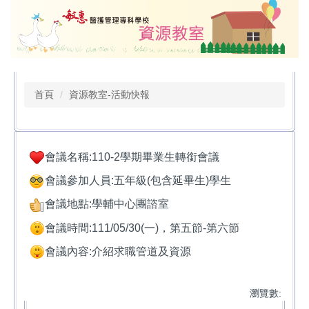
跳
到
主
要
內
容
首頁
資源教室-活動快報
區
會議名稱:110-2學期畢業生轉銜會議
會議參加人員:五年級(包含延畢生)學生
會議地點:學輔中心團諮室
會議時間:111/05/30(一)，第五節-第六節
會議內容:介紹求職管道及資源
瀏覽數: