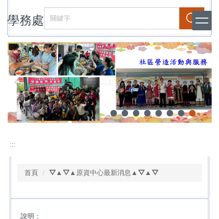
跳
學務處
到
搜尋
主
要
內
容
區
:::
首頁
⛛▲⛛▲原資中心最新消息▲⛛▲⛛
說明：