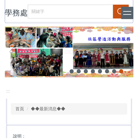
跳
學務處
到
搜尋
主
要
內
容
區
:::
首頁
◆◆最新消息◆◆
說明：