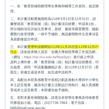
一、依「教育部補助辦理學生事務與輔導工作原則」規定辦
理。
二、本計畫活動實施期程為114年3月1日至12月31日，請
彙整填寫「教育部補（捐）助計畫項目經費」申請表1份，
部分補助項目詳如注意事項，器材、服裝等購置費用、鐘點
費暨行政管理費，一律不予補助，務請參閱附件注意事項妥
為規劃後提出申請。
三、本計畫
受理申請期間自113年11月25日至113年12月27
日止
，請各校承辦人員至「全國大專校院學務工作資訊網」
（網址：
https://cis.ncu.edu.tw/NsaSys/
）進行線上申請、
資料上傳作業，將「教育部補（捐）助計畫項目經費表」印
出核章，併同「申請案彙總統計表」於113年12月27日（星
期五）前備文函送本部，始完成申請程序。
四、為配合本部美感教育中長程計劃及推動大專與中小學生
本土語言發展，建請本計畫之活動設計與執行，融入美感教
育或本土語言教育，本部優先核予補助。
五、若對本案有相關疑義，請逕洽本部學生事務及特殊教育
司蔡筱如小姐。電話：(02)7736-7864；電子信箱：
hj05@mail.moe.gov.tw。