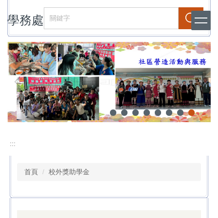
跳
學務處
到
搜尋
主
要
內
容
區
:::
首頁
校外獎助學金