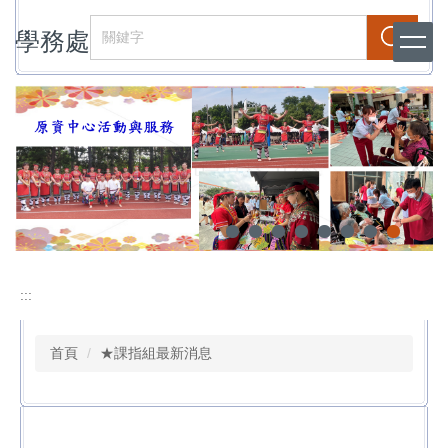
跳
學務處
到
搜尋
主
要
內
容
區
:::
首頁
★課指組最新消息