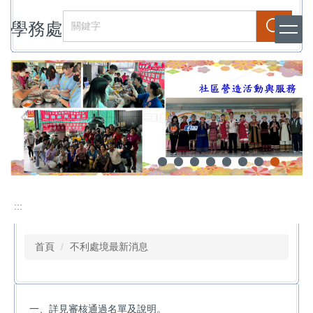
跳
學務處
到
搜尋
主
要
內
容
區
:::
首頁
不利處境最新消息
一、詳見審核通過名單及說明。