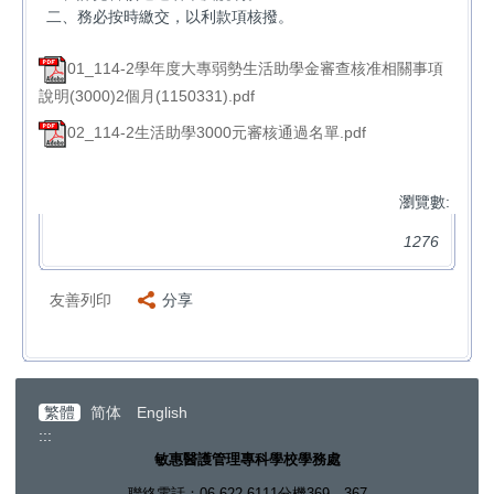
二、務必按時繳交，以利款項核撥。
01_114-2學年度大專弱勢生活助學金審查核准相關事項
說明(3000)2個月(1150331).pdf
02_114-2生活助學3000元審核通過名單.pdf
瀏覽數:
1276
友善列印
分享
繁體
简体
English
:::
敏惠醫護管理專科學校學務處
聯絡電話：06-622-6111分機369、367