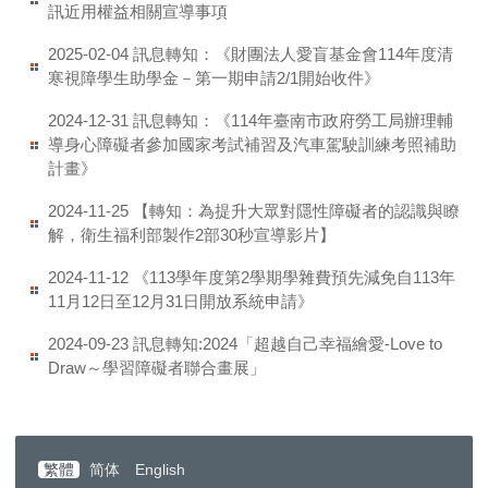
訊近用權益相關宣導事項
訊息轉知：《財團法人愛盲基金會114年度清
2025-02-04
寒視障學生助學金－第一期申請2/1開始收件》
訊息轉知：《114年臺南市政府勞工局辦理輔
2024-12-31
導身心障礙者參加國家考試補習及汽車駕駛訓練考照補助
計畫》
【轉知：為提升大眾對隱性障礙者的認識與瞭
2024-11-25
解，衛生福利部製作2部30秒宣導影片】
《113學年度第2學期學雜費預先減免自113年
2024-11-12
11月12日至12月31日開放系統申請》
訊息轉知:2024「超越自己幸福繪愛-Love to
2024-09-23
Draw～學習障礙者聯合畫展」
繁體
简体
English