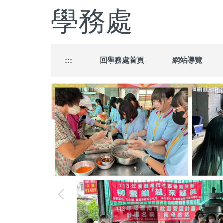
跳
學務處
到
主
要
內
容
:::
回學務處首頁
網站導覽
區