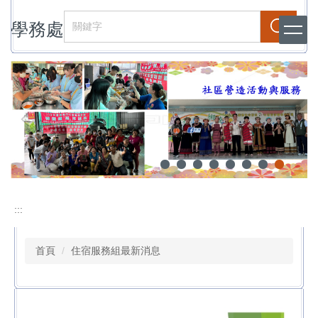
跳
學務處
到
搜尋
主
要
內
容
區
:::
首頁
住宿服務組最新消息