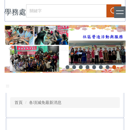
跳
學務處
到
搜尋
主
要
內
容
區
:::
首頁
各項減免最新消息