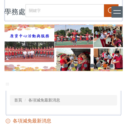
跳
學務處
到
搜尋
主
要
內
容
區
:::
首頁
各項減免最新消息
各項減免最新消息