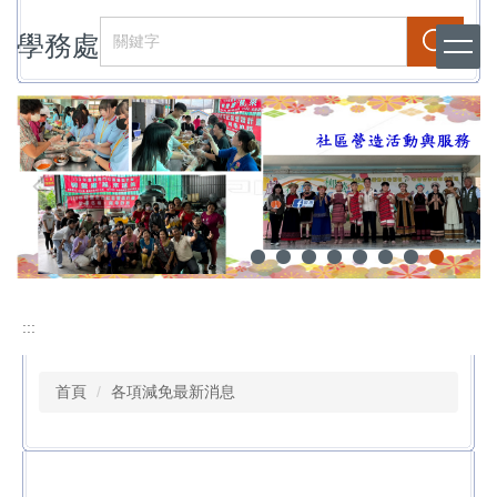
跳
學務處
到
搜尋
主
要
內
容
區
:::
首頁
各項減免最新消息