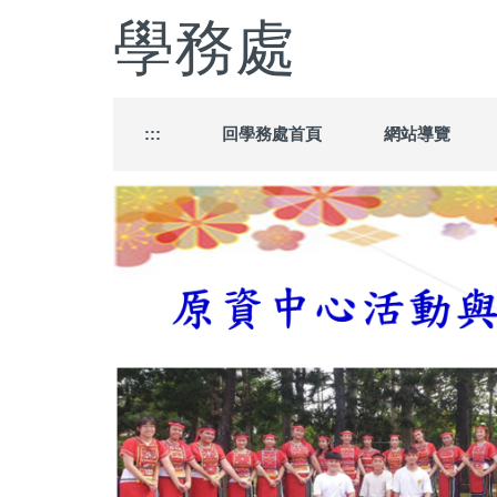
跳
學務處
到
主
要
內
容
:::
回學務處首頁
網站導覽
區