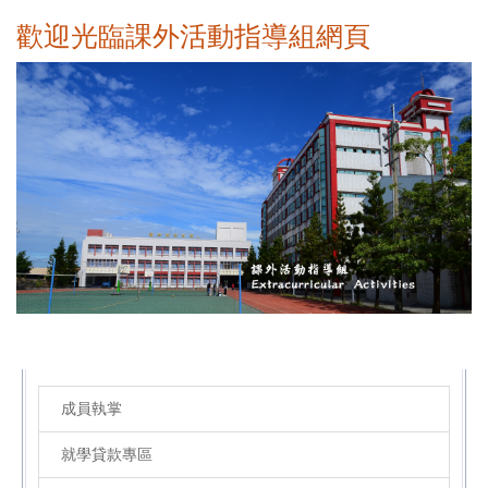
跳
歡迎光臨課外活動指導組網頁
到
主
要
內
容
區
成員執掌
就學貸款專區