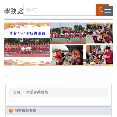
跳
學務處
到
搜尋
主
要
內
容
區
:::
首頁
宿委會榮譽榜
宿委會榮譽榜