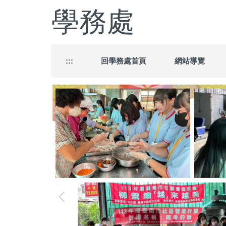
跳
學務處
到
主
要
內
容
:::
回學務處首頁
網站導覽
區